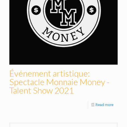
Événement artistique:
Spectacle Monnaie Money -
Talent Show 2021
Read more