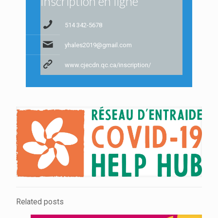
Inscription en ligne
514 342-5678
yhales2019@gmail.com
www.cjecdn.qc.ca/inscription/
Related posts