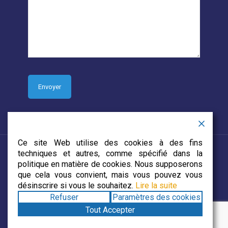
Ce site Web utilise des cookies à des fins
techniques et autres, comme spécifié dans la
politique en matière de cookies. Nous supposerons
que cela vous convient, mais vous pouvez vous
© 2019 CJECDN. Tous droits réservés. Site web conçu par
désinscrire si vous le souhaitez.
Lire la suite
DevCorp Media
Refuser
Paramètres des cookies
Tout Accepter