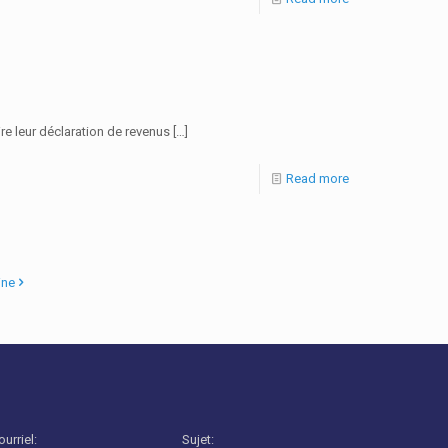
re leur déclaration de revenus
[…]
Read more
ine
ourriel:
Sujet: