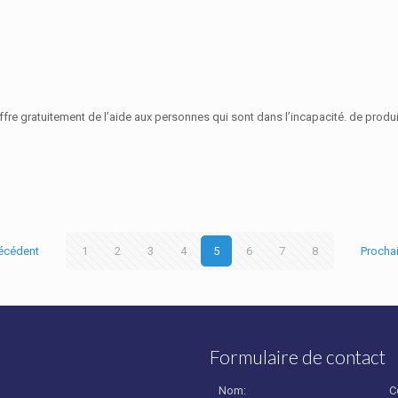
re gratuitement de l’aide aux personnes qui sont dans l’incapacité. de produi
écédent
1
2
3
4
5
6
7
8
Procha
Formulaire de contact
Nom:
C