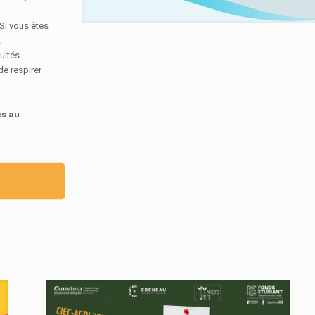
 Si vous êtes
;
ultés
de respirer
es au