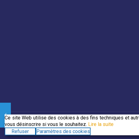
Ce site Web utilise des cookies à des fins techniques et au
vous désinscrire si vous le souhaitez.
Lire la suite
© 2019 CJECDN. Tous droits réservés. Site web conçu par
DevC
Refuser
Paramètres des cookies