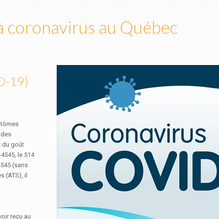
à coronavirus au Québec
ID-19)
mptômes
, des
t du goût
4545, le 514
4545 (sans
 (ATS), il
oir reçu au