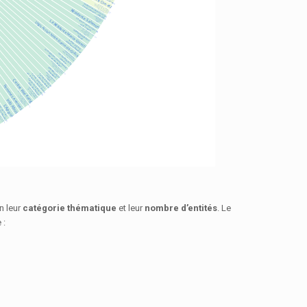
n leur
catégorie thématique
et leur
nombre d’entités
. Le
 :