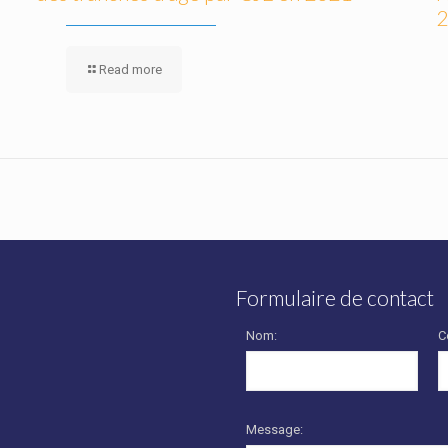
2
Read more
Formulaire de contact
Nom:
C
Message: