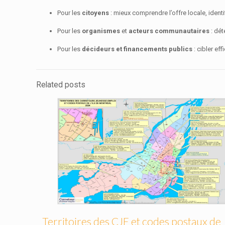
Pour les
citoyens
: mieux comprendre l’offre locale, identi
Pour les
organismes
et
acteurs communautaires
: dét
Pour les
décideurs et financements publics
: cibler ef
Related posts
Territoires des CJE et codes postaux de