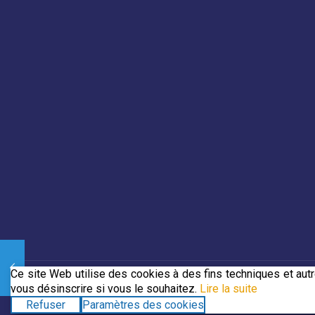
Ce site Web utilise des cookies à des fins techniques et au
vous désinscrire si vous le souhaitez.
Lire la suite
© 2019 CJECDN. Tous droits réservés. Site web conçu par
DevC
Refuser
Paramètres des cookies