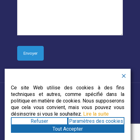
Ce site Web utilise des cookies à des fins
techniques et autres, comme spécifié dans la
politique en matière de cookies. Nous supposerons
que cela vous convient, mais vous pouvez vous
© 2019 CJECDN. Tous droits réservés. Site web conçu par
désinscrire si vous le souhaitez.
Lire la suite
DevCorp Media
Refuser
Paramètres des cookies
Tout Accepter