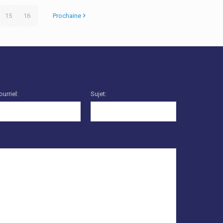
15
16
Prochaine
ourriel:
Sujet: