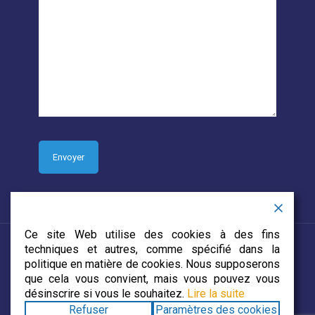
Ce site Web utilise des cookies à des fins
techniques et autres, comme spécifié dans la
politique en matière de cookies. Nous supposerons
que cela vous convient, mais vous pouvez vous
© 2019 CJECDN. Tous droits réservés. Site web conçu par
désinscrire si vous le souhaitez.
Lire la suite
DevCorp Media
Refuser
Paramètres des cookies