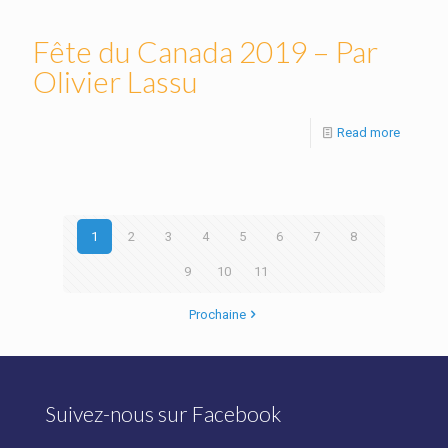
Fête du Canada 2019 – Par
Olivier Lassu
Read more
1
2
3
4
5
6
7
8
9
10
11
Prochaine
Suivez-nous sur Facebook