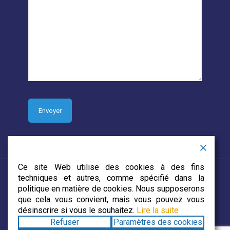
Ce site Web utilise des cookies à des fins
techniques et autres, comme spécifié dans la
politique en matière de cookies. Nous supposerons
que cela vous convient, mais vous pouvez vous
© 2019 CJECDN. Tous droits réservés. Site web conçu par
désinscrire si vous le souhaitez.
Lire la suite
DevCorp Media
Refuser
Paramètres des cookies