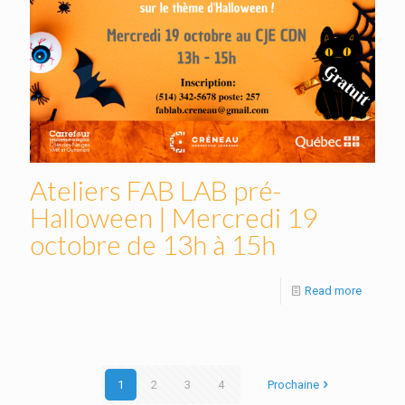
Ateliers FAB LAB pré-
Halloween | Mercredi 19
octobre de 13h à 15h
Read more
1
2
3
4
Prochaine