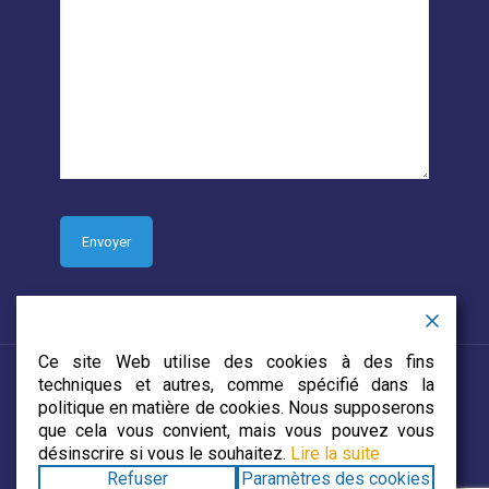
Ce site Web utilise des cookies à des fins
techniques et autres, comme spécifié dans la
politique en matière de cookies. Nous supposerons
que cela vous convient, mais vous pouvez vous
© 2019 CJECDN. Tous droits réservés. Site web conçu par
désinscrire si vous le souhaitez.
Lire la suite
DevCorp Media
Refuser
Paramètres des cookies