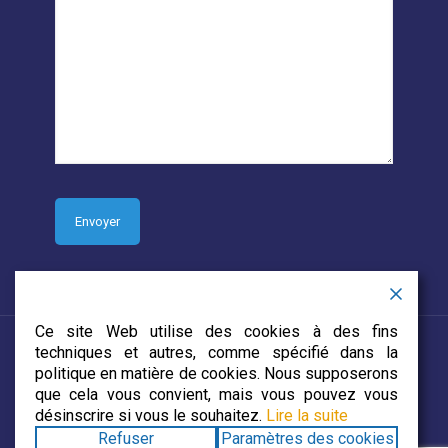
Ce site Web utilise des cookies à des fins
techniques et autres, comme spécifié dans la
politique en matière de cookies. Nous supposerons
que cela vous convient, mais vous pouvez vous
© 2019 CJECDN. Tous droits réservés. Site web conçu par
désinscrire si vous le souhaitez.
Lire la suite
DevCorp Media
Refuser
Paramètres des cookies