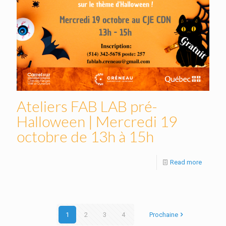
Ateliers FAB LAB pré-
Halloween | Mercredi 19
octobre de 13h à 15h
Read more
1
2
3
4
Prochaine