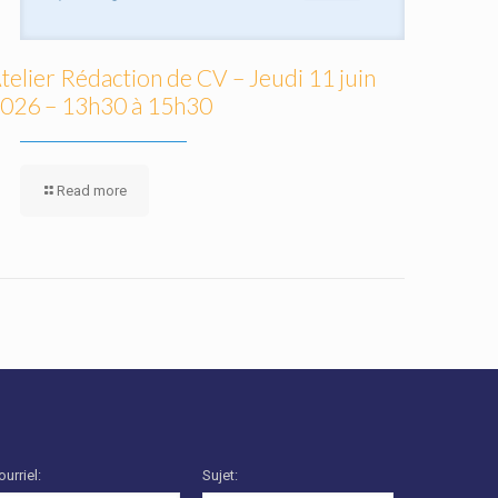
telier Rédaction de CV – Jeudi 11 juin
026 – 13h30 à 15h30
Read more
ourriel:
Sujet: