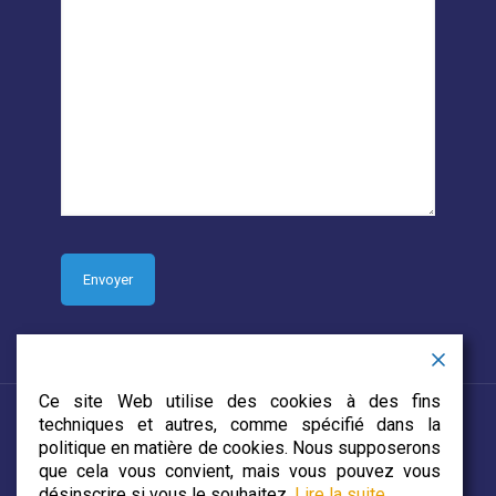
Ce site Web utilise des cookies à des fins
techniques et autres, comme spécifié dans la
politique en matière de cookies. Nous supposerons
que cela vous convient, mais vous pouvez vous
© 2019 CJECDN. Tous droits réservés. Site web conçu par
désinscrire si vous le souhaitez.
Lire la suite