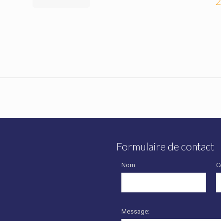
2
Formulaire de contact
Nom:
C
Message: