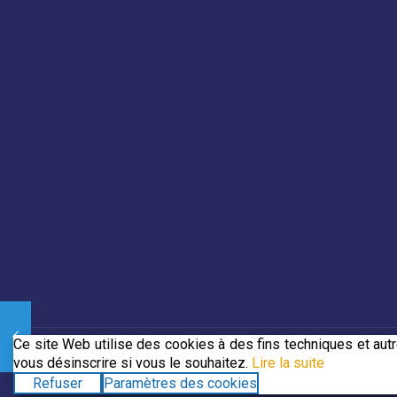
Ce site Web utilise des cookies à des fins techniques et au
vous désinscrire si vous le souhaitez.
Lire la suite
© 2019 CJECDN. Tous droits réservés. Site web conçu par
DevC
Refuser
Paramètres des cookies