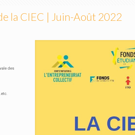
 de la CIEC | Juin-Août 2022
ivale des
…etc.