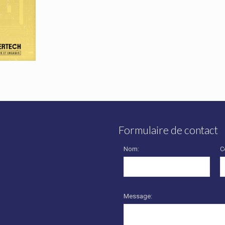
Formulaire de contact
Nom:
C
Message: