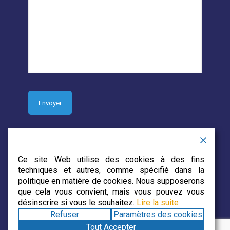
Ce site Web utilise des cookies à des fins
techniques et autres, comme spécifié dans la
politique en matière de cookies. Nous supposerons
que cela vous convient, mais vous pouvez vous
© 2019 CJECDN. Tous droits réservés. Site web conçu par
désinscrire si vous le souhaitez.
Lire la suite
DevCorp Media
Refuser
Paramètres des cookies
Tout Accepter