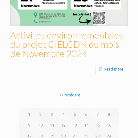
Activités environnementales
du projet CIELCDN du mois
de Novembre 2024
Read more
Précédent
1
2
3
4
5
6
7
8
9
10
11
12
13
14
15
16
17
18
19
20
21
22
23
24