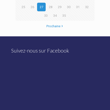
25
26
27
28
29
30
31
32
33
34
35
Prochaine
Suivez-nous sur Facebook