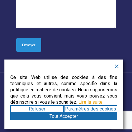
Ce site Web utilise des cookies à des fins
techniques et autres, comme spécifié dans la
politique en matière de cookies. Nous supposerons
que cela vous convient, mais vous pouvez vous
© 2019 CJECDN. Tous droits réservés. Site web conçu par
désinscrire si vous le souhaitez.
Lire la suite
DevCorp Media
Refuser
Paramètres des cookies
Tout Accepter