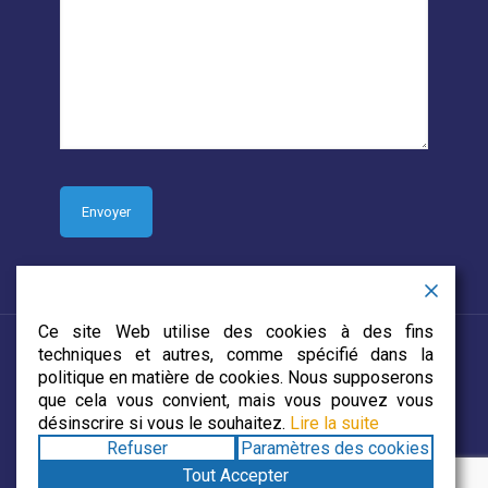
Ce site Web utilise des cookies à des fins
techniques et autres, comme spécifié dans la
politique en matière de cookies. Nous supposerons
que cela vous convient, mais vous pouvez vous
© 2019 CJECDN. Tous droits réservés. Site web conçu par
désinscrire si vous le souhaitez.
Lire la suite
DevCorp Media
Refuser
Paramètres des cookies
Tout Accepter